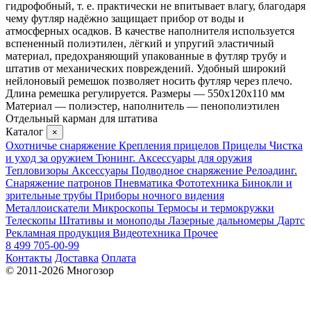
гидрофобный, т. е. практически не впитывает влагу, благодаря
чему футляр надёжно защищает прибор от воды и
атмосферных осадков. В качестве наполнителя используется
вспененный полиэтилен, лёгкий и упругий эластичный
материал, предохраняющий упакованные в футляр трубу и
штатив от механических повреждений. Удобный широкий
нейлоновый ремешок позволяет носить футляр через плечо.
Длина ремешка регулируется. Размеры — 550x120x110 мм
Материал — полиэстер, наполнитель — пенополиэтилен
Отдельный карман для штатива
Каталог
×
Охотничье снаряжение
Крепления прицелов
Прицелы
Чистка
и уход за оружием
Тюнинг. Аксессуары для оружия
Тепловизоры
Аксессуары
Подводное снаряжение
Релоадинг.
Снаряжение патронов
Пневматика
Фототехника
Бинокли и
зрительные трубы
Приборы ночного видения
Металлоискатели
Микроскопы
Термосы и термокружки
Телескопы
Штативы и моноподы
Лазерные дальномеры
Дартс
Рекламная продукция
Видеотехника
Прочее
8 499 705-00-99
Контакты
Доставка
Оплата
© 2011-2026 Многозор