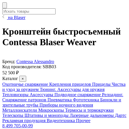
на Blaser
Кронштейн быстросъемный
Contessa Blaser Weaver
Бренд:
Contessa Alessandro
Код производителя:
SBB03
52 500 ₽
Каталог
×
Охотничье снаряжение
Крепления прицелов
Прицелы
Чистка
и уход за оружием
Тюнинг. Аксессуары для оружия
Тепловизоры
Аксессуары
Подводное снаряжение
Релоадинг.
Снаряжение патронов
Пневматика
Фототехника
Бинокли и
зрительные трубы
Приборы ночного видения
Металлоискатели
Микроскопы
Термосы и термокружки
Телескопы
Штативы и моноподы
Лазерные дальномеры
Дартс
Рекламная продукция
Видеотехника
Прочее
8 499 705-00-99