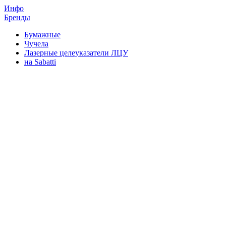
Инфо
Бренды
Бумажные
Чучела
Лазерные целеуказатели ЛЦУ
на Sabatti