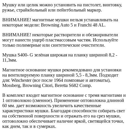
Мушку или целик можно установить на пистолет, винтовку,
ружье, страйкбольный или пейнтбольный маркер.
ВНИМАНИЕ! магнитные мушки нельзя устанавливать на
некоторые модели: Browning Auto 5 и Franchi 48 AL.
ВНИМАНИЕ! некоторые растворители и обезжириватели
могут нанести ущерб пластмассовым частям. Используйте
только полимерные или синтетические очистители.
Мушка S400- G зелёная широкая на планку шириной 8,2 -
11,3мм.
Магнитное основание мушки рекомендовано для установки
на вентилируемую планку шириной 5,5 - 8,3мм. Подходит
для: Winchester (все после 1964 помповые и автоматы),
Mossberg, Browning Citori, Beretta S682 Comp.
В комплект входит магнитное основание с тремя магнитами и
1 оптоволокно (сменное). Применение оптоволокна длинной
60 мм. дает возможность увеличить качественные
характеристики мушки. Благодаря способности собирать свет
на собственной поверхности и отражать его на срез мушки,
оптоволокно обеспечивает наличие яркой, светящейся точки,
как днем, так и в сумерках.