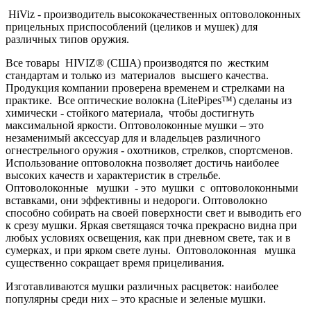
HiViz - производитель высококачественных оптоволоконных
прицельных приспособлений (целиков и мушек) для
различных типов оружия.
Все товары HIVIZ® (США) производятся по жестким
стандартам и только из материалов высшего качества.
Продукция компании проверена временем и стрелками на
практике. Все оптические волокна (LitePipes™) сделаны из
химически - стойкого материала, чтобы достигнуть
максимальной яркости. Оптоволоконные мушки – это
незаменимый аксессуар для и владельцев различного
огнестрельного оружия - охотников, стрелков, спортсменов.
Использование оптоволокна позволяет достичь наиболее
высоких качеств и характеристик в стрельбе.
Оптоволоконные мушки - это мушки с оптоволоконными
вставками, они эффективны и недороги. Оптоволокно
способно собирать на своей поверхности свет и выводить его
к срезу мушки. Яркая светящаяся точка прекрасно видна при
любых условиях освещения, как при дневном свете, так и в
сумерках, и при ярком свете луны. Оптоволоконная мушка
существенно сокращает время прицеливания.
Изготавливаются мушки различных расцветок: наиболее
популярны среди них – это красные и зеленые мушки.