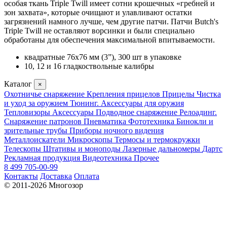
особая ткань Triple Twill имеет сотни крошечных «гребней и
зон захвата», которые очищают и улавливают остатки
загрязнений намного лучше, чем другие патчи. Патчи Butch's
Triple Twill не оставляют ворсинки и были специально
обработаны для обеспечения максимальной впитываемости.
квадратные 76x76 мм (3”), 300 шт в упаковке
10, 12 и 16 гладкоствольные калибры
Каталог
×
Охотничье снаряжение
Крепления прицелов
Прицелы
Чистка
и уход за оружием
Тюнинг. Аксессуары для оружия
Тепловизоры
Аксессуары
Подводное снаряжение
Релоадинг.
Снаряжение патронов
Пневматика
Фототехника
Бинокли и
зрительные трубы
Приборы ночного видения
Металлоискатели
Микроскопы
Термосы и термокружки
Телескопы
Штативы и моноподы
Лазерные дальномеры
Дартс
Рекламная продукция
Видеотехника
Прочее
8 499 705-00-99
Контакты
Доставка
Оплата
© 2011-2026 Многозор