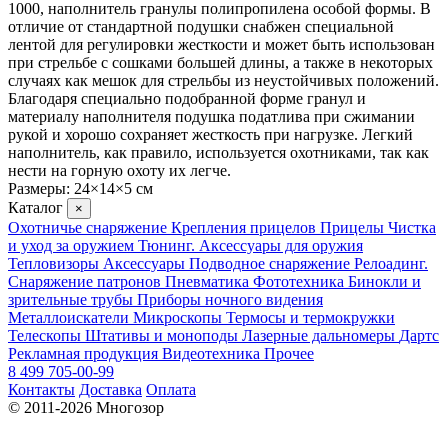
1000, наполнитель гранулы полипропилена особой формы. В
отличие от стандартной подушки снабжен специальной
лентой для регулировки жесткости и может быть использован
при стрельбе с сошками большей длины, а также в некоторых
случаях как мешок для стрельбы из неустойчивых положений.
Благодаря специально подобранной форме гранул и
материалу наполнителя подушка податлива при сжимании
рукой и хорошо сохраняет жесткость при нагрузке. Легкий
наполнитель, как правило, используется охотниками, так как
нести на горную охоту их легче.
Размеры: 24×14×5 см
Каталог
×
Охотничье снаряжение
Крепления прицелов
Прицелы
Чистка
и уход за оружием
Тюнинг. Аксессуары для оружия
Тепловизоры
Аксессуары
Подводное снаряжение
Релоадинг.
Снаряжение патронов
Пневматика
Фототехника
Бинокли и
зрительные трубы
Приборы ночного видения
Металлоискатели
Микроскопы
Термосы и термокружки
Телескопы
Штативы и моноподы
Лазерные дальномеры
Дартс
Рекламная продукция
Видеотехника
Прочее
8 499 705-00-99
Контакты
Доставка
Оплата
© 2011-2026 Многозор