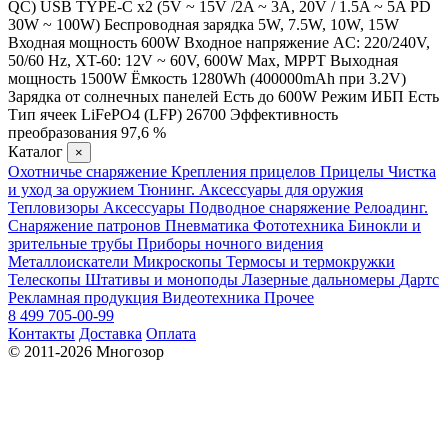
QC) USB TYPE-C x2 (5V ~ 15V /2A ~ 3A, 20V / 1.5A ~ 5A PD
30W ~ 100W) Беспроводная зарядка 5W, 7.5W, 10W, 15W
Входная мощность 600W Входное напряжение AC: 220/240V,
50/60 Hz, XT-60: 12V ~ 60V, 600W Max, MPPT Выходная
мощность 1500W Ёмкость 1280Wh (400000mAh при 3.2V)
Зарядка от солнечных панелей Есть до 600W Режим ИБП Есть
Тип ячеек LiFePO4 (LFP) 26700 Эффективность
преобразования 97,6 %
Каталог
×
Охотничье снаряжение
Крепления прицелов
Прицелы
Чистка
и уход за оружием
Тюнинг. Аксессуары для оружия
Тепловизоры
Аксессуары
Подводное снаряжение
Релоадинг.
Снаряжение патронов
Пневматика
Фототехника
Бинокли и
зрительные трубы
Приборы ночного видения
Металлоискатели
Микроскопы
Термосы и термокружки
Телескопы
Штативы и моноподы
Лазерные дальномеры
Дартс
Рекламная продукция
Видеотехника
Прочее
8 499 705-00-99
Контакты
Доставка
Оплата
© 2011-2026 Многозор