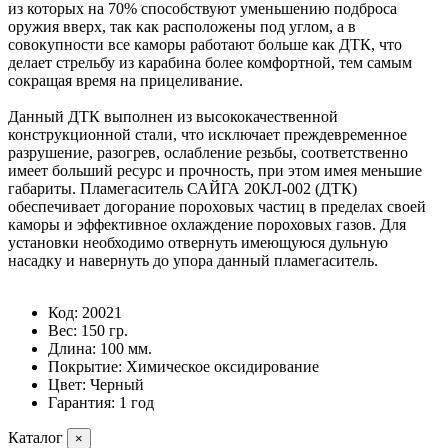
из которых на 70% способствуют уменьшению подброса
оружия вверх, так как расположены под углом, а в
совокупности все каморы работают больше как ДТК, что
делает стрельбу из карабина более комфортной, тем самым
сокращая время на прицеливание.
Данный ДТК выполнен из высококачественной
конструкционной стали, что исключает преждевременное
разрушение, разогрев, ослабление резьбы, соответственно
имеет больший ресурс и прочность, при этом имея меньшие
габариты. Пламегаситель САЙГА 20КЛ-002 (ДТК)
обеспечивает догорание пороховых частиц в пределах своей
каморы и эффективное охлаждение пороховых газов. Для
установки необходимо отвернуть имеющуюся дульную
насадку и навернуть до упора данный пламегаситель.
Код: 20021
Вес: 150 гр.
Длина: 100 мм.
Покрытие: Химическое оксидирование
Цвет: Черный
Гарантия: 1 год
Каталог
×