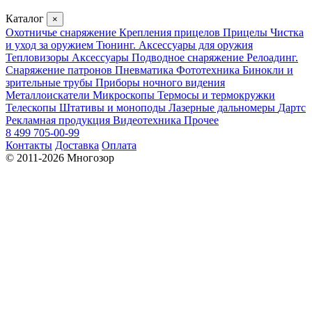
Каталог
×
Охотничье снаряжение
Крепления прицелов
Прицелы
Чистка
и уход за оружием
Тюнинг. Аксессуары для оружия
Тепловизоры
Аксессуары
Подводное снаряжение
Релоадинг.
Снаряжение патронов
Пневматика
Фототехника
Бинокли и
зрительные трубы
Приборы ночного видения
Металлоискатели
Микроскопы
Термосы и термокружки
Телескопы
Штативы и моноподы
Лазерные дальномеры
Дартс
Рекламная продукция
Видеотехника
Прочее
8 499 705-00-99
Контакты
Доставка
Оплата
© 2011-2026 Многозор