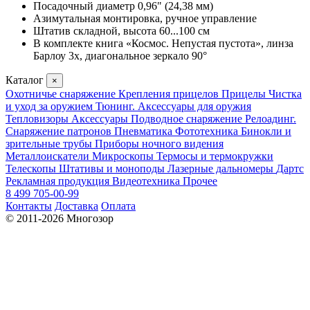
Посадочный диаметр 0,96" (24,38 мм)
Азимутальная монтировка, ручное управление
Штатив складной, высота 60...100 см
В комплекте книга «Космос. Непустая пустота», линза
Барлоу 3x, диагональное зеркало 90°
Каталог
×
Охотничье снаряжение
Крепления прицелов
Прицелы
Чистка
и уход за оружием
Тюнинг. Аксессуары для оружия
Тепловизоры
Аксессуары
Подводное снаряжение
Релоадинг.
Снаряжение патронов
Пневматика
Фототехника
Бинокли и
зрительные трубы
Приборы ночного видения
Металлоискатели
Микроскопы
Термосы и термокружки
Телескопы
Штативы и моноподы
Лазерные дальномеры
Дартс
Рекламная продукция
Видеотехника
Прочее
8 499 705-00-99
Контакты
Доставка
Оплата
© 2011-2026 Многозор