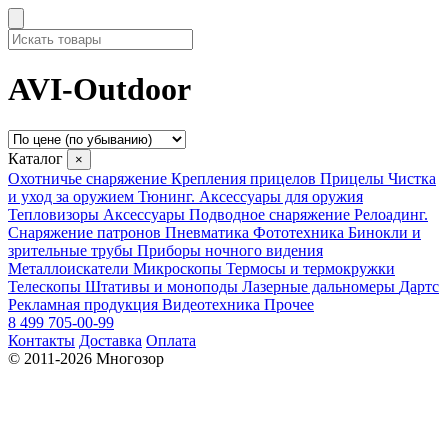
AVI-Outdoor
Каталог
×
Охотничье снаряжение
Крепления прицелов
Прицелы
Чистка
и уход за оружием
Тюнинг. Аксессуары для оружия
Тепловизоры
Аксессуары
Подводное снаряжение
Релоадинг.
Снаряжение патронов
Пневматика
Фототехника
Бинокли и
зрительные трубы
Приборы ночного видения
Металлоискатели
Микроскопы
Термосы и термокружки
Телескопы
Штативы и моноподы
Лазерные дальномеры
Дартс
Рекламная продукция
Видеотехника
Прочее
8 499 705-00-99
Контакты
Доставка
Оплата
© 2011-2026 Многозор