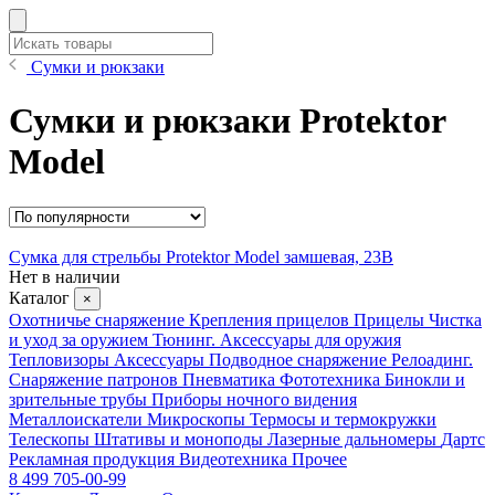
Сумки и рюкзаки
Сумки и рюкзаки Protektor
Model
Сумка для стрельбы Protektor Model замшевая, 23B
Нет в наличии
Каталог
×
Охотничье снаряжение
Крепления прицелов
Прицелы
Чистка
и уход за оружием
Тюнинг. Аксессуары для оружия
Тепловизоры
Аксессуары
Подводное снаряжение
Релоадинг.
Снаряжение патронов
Пневматика
Фототехника
Бинокли и
зрительные трубы
Приборы ночного видения
Металлоискатели
Микроскопы
Термосы и термокружки
Телескопы
Штативы и моноподы
Лазерные дальномеры
Дартс
Рекламная продукция
Видеотехника
Прочее
8 499 705-00-99